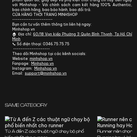
với Minhshop - Với chính sách cam kết hàng 100% Authentic,
bao chính hãng, bao bảo hành, bao đổi trả.
CỬA HÀNG THỜI TRANG MINHSHOP
----------------------
Bạn cần tư vấn thêm thông tin liên hệ ngay:
Minhshop.vn
🏠 Địa chỉ:
60/18 Vạn kiếp Phường 3 Quận Bình Thạnh, Tp.Hồ Chí
Minh
📞 Số điện thoại: 0346.75.75.75
--------------------
Theo dõi Minhshop tại các kênh socials:
Website:
minhshop.vn
Fanpage:
Minhshop.vn
Instagram:
Minhshop.vn
Email:
support@minhshop.vn
SAME CATEGORY
Từ A đến Z các thuật ngữ chạy bộ phổ
Runner nên chọn g