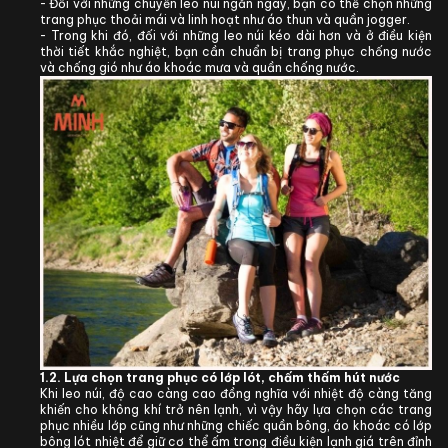
- Đối với những chuyến leo núi ngắn ngày, bạn có thể chọn những
trang phục thoải mái và linh hoạt như áo thun và quần jogger.
- Trong khi đó, đối với những leo núi kéo dài hơn và ở điều kiện
thời tiết khắc nghiệt, bạn cần chuẩn bị trang phục chống nước
và chống gió như áo khoác mưa và quần chống nước.
1.2. Lựa chọn trang phục có lớp lót, chấm thấm hút nước
Khi leo núi, độ cao càng cao đồng nghĩa với nhiệt độ càng tăng
khiến cho không khí trở nên lạnh, vì vậy hãy lựa chọn các trang
phục nhiều lớp cũng như những chiếc quần bông, áo khoác có lớp
bông lót nhiệt để giữ cơ thể ấm trong điều kiện lạnh giá trên đỉnh