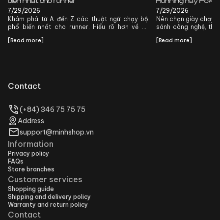
biến nhất cho runner
Running hay Hoka t
7/29/2026
7/29/2026
Khám phá từ A đến Z các thuật ngữ chạy bộ
Nên chọn giày chạy 
phổ biến nhất cho runner. Hiểu rõ hơn về kỹ
sánh công nghệ, thi
thuật, cự ly và phục hồi để nâng cao hiệu suất
sự khác biệt để tìm
[
Read more
]
[
Read more
]
chạy của bạn!
bạn.
Contact
(+84) 346 75 75 75
Address
support@minhshop.vn
Information
Privacy policy
FAQs
Store branches
Customer services
Shopping guide
Shipping and delivery policy
Warranty and return policy
Contact