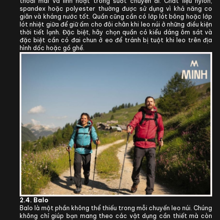
thoải mái và linh hoạt trong suốt chuyến đi. Chất liệu nylon,
spandex hoặc polyester thường được sử dụng vì khả năng co
giãn và kháng nước tốt. Quần cũng cần có lớp lót bông hoặc lớp
lót nhiệt giữa để giữ ấm cho đôi chân khi leo núi ở những điều kiện
thời tiết lạnh. Đặc biệt, hãy chọn quần có kiểu dáng ôm sát và
đặc biệt cần có đai chun ở eo để tránh bị tuột khi leo trên địa
hình dốc hoặc gồ ghề.
2.4.
Balo
Balo là một phần không thể thiếu trong mỗi chuyến leo núi. Chúng
không chỉ giúp bạn mang theo các vật dụng cần thiết mà còn