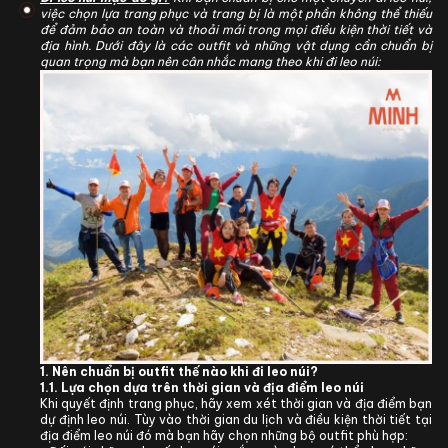
việc chọn lựa trang phục và trang bị là một phần không thể thiếu
để đảm bảo an toàn và thoải mái trong mọi điều kiện thời tiết và
địa hình. Dưới đây là các outfit và những vật dụng cần chuẩn bị
quan trọng mà bạn nên cân nhắc mang theo khi đi leo núi:
1. Nên chuẩn bị outfit thế nào khi đi leo núi?
1.1. Lựa chọn dựa trên thời gian và địa điểm leo núi
Khi quyết định trang phục, hãy xem xét thời gian và địa điểm bạn
dự định leo núi. Tùy vào thời gian du lịch và điều kiện thời tiết tại
địa điểm leo núi đó mà bạn hãy chọn những bộ outfit phù hợp: