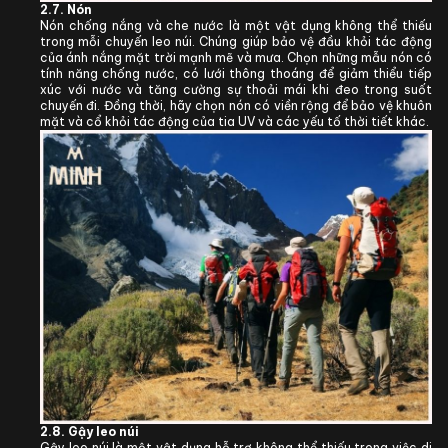
2.7.
Nón
Nón chống nắng và che nước là một vật dụng không thể thiếu
trong mỗi chuyến leo núi. Chúng giúp bảo vệ đầu khỏi tác động
của ánh nắng mặt trời mạnh mẽ và mưa. Chọn những mẫu nón có
tính năng chống nước, có lưới thông thoáng để giảm thiểu tiếp
xúc với nước và tăng cường sự thoải mái khi đeo trong suốt
chuyến đi. Đồng thời, hãy chọn nón có viền rộng để bảo vệ khuôn
mặt và cổ khỏi tác động của tia UV và các yếu tố thời tiết khác.
2.8. Gậy leo núi
Gậy leo núi là một vật dụng hỗ trợ không thể thiếu trong việc di