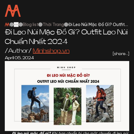
Blog list
Thời Trang
Đi Leo Núi Mặc Đồ Gì? Outfit
Toggle menu
More
Leo Núi Chuẩn Nhất 2024
Đi Leo Núi Mặc Đồ Gì? Outfit Leo Núi
Chuẩn Nhất 2024
/Author/
Minhshop.vn
[share...]
April 05, 2024
Đi leo núi mặc đồ gì?
Khi bạn chuẩn bị cho một chuyến đi leo núi,