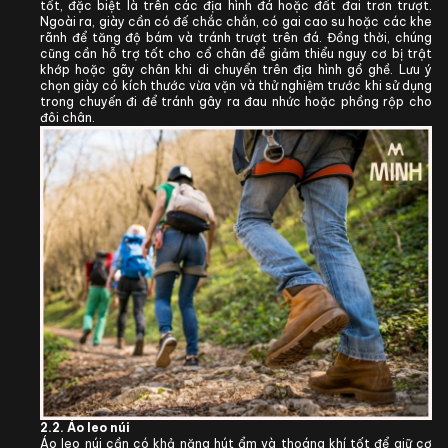
tốt, đặc biệt là trên các địa hình đá hoặc đất đai trơn trượt.
Ngoài ra, giày cần có đế chắc chắn, có gai cao su hoặc các khe
rãnh để tăng độ bám và tránh trượt trên đá. Đồng thời, chúng
cũng cần hỗ trợ tốt cho cổ chân để giảm thiểu nguy cơ bị trật
khớp hoặc gãy chân khi di chuyển trên địa hình gồ ghề. Lưu ý
chọn giày có kích thước vừa vặn và thử nghiệm trước khi sử dụng
trong chuyến đi để tránh gây ra đau nhức hoặc phồng rộp cho
đôi chân.
2.2.
Áo
leo núi
Áo leo núi cần có khả năng hút ẩm và thoáng khí tốt để giữ cơ