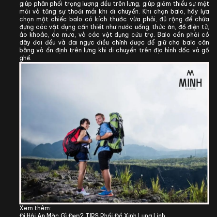
giúp phân phối trọng lượng đều trên lưng, giúp giảm thiểu sự mệt
mỏi và tăng sự thoải mái khi di chuyển. Khi chọn balo, hãy lựa
chọn một chiếc balo có kích thước vừa phải, đủ rộng để chứa
đựng các vật dụng cần thiết như nước uống, thức ăn, đồ điện tử,
áo khoác, áo mưa, và các vật dụng cứu trợ. Balo cần phải có
dây đai đều và đai ngực điều chỉnh được để giữ cho balo cân
bằng và ổn định trên lưng khi di chuyển trên địa hình dốc và gồ
ghề.
Xem thêm:
Đi Hội An Mặc Gì Đẹp? TIPS Phối Đồ Xinh Lung Linh