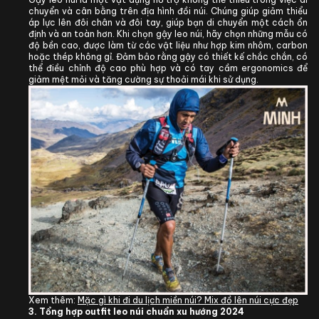
chuyển và cân bằng trên địa hình đồi núi. Chúng giúp giảm thiểu
áp lực lên đôi chân và đôi tay, giúp bạn di chuyển một cách ổn
định và an toàn hơn. Khi chọn gậy leo núi, hãy chọn những mẫu có
độ bền cao, được làm từ các vật liệu như hợp kim nhôm, carbon
hoặc thép không gỉ. Đảm bảo rằng gậy có thiết kế chắc chắn, có
thể điều chỉnh độ cao phù hợp và có tay cầm ergonomics để
giảm mệt mỏi và tăng cường sự thoải mái khi sử dụng.
Xem thêm:
Mặc gì khi đi du lịch miền núi? Mix đồ lên núi cực đẹp
3. Tổng hợp outfit leo núi chuẩn xu hướng 2024