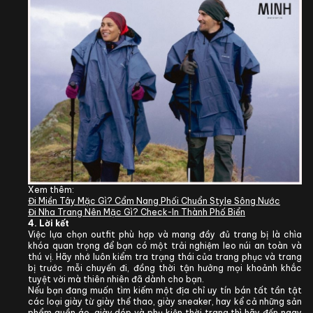
Xem thêm:
Đi Miền Tây Mặc Gì? Cẩm Nang Phối Chuẩn Style Sông Nước
Đi Nha Trang Nên Mặc Gì? Check-In Thành Phố Biển
4. Lời kết
Việc lựa chọn outfit phù hợp và mang đầy đủ trang bị là chìa
khóa quan trọng để bạn có một trải nghiệm leo núi an toàn và
thú vị. Hãy nhớ luôn kiểm tra trạng thái của trang phục và trang
bị trước mỗi chuyến đi, đồng thời tận hưởng mọi khoảnh khắc
tuyệt vời mà thiên nhiên đã dành cho bạn.
Nếu bạn đang muốn tìm kiếm một địa chỉ uy tín bán tất tần tật
các loại giày từ giày thể thao, giày sneaker, hay kể cả những sản
phẩm quần áo, giày dép và phụ kiện thời trang thì hãy đến ngay