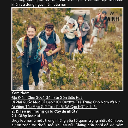
khăn và đáng nguy hiểm của núi.
Xem thêm:
Địa Điểm Chơi 30/4 Gần Sài Gòn Siêu Hot
Đi Phú Quốc Mặc Gì Đẹp? 10+ Outfits Trẻ Trung Cho Nam Và Nữ
Đi Vũng Tàu Mặc Gì? Tips Phối Đồ Cực HOT đi biển
2. Đi leo núi mang gì là đầy đủ nhất?
2.1. Giày leo núi
Giày leo núi là một trong những yếu tố quan trọng nhất đảm bảo
sự an toàn và thoải mái khi leo núi. Chúng cần phải có độ bám