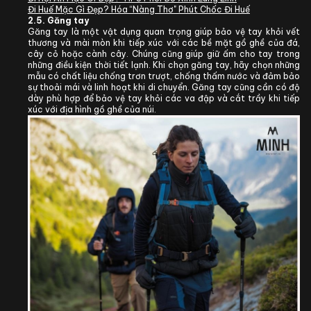
Đi Huế Mặc Gì Đẹp? Hóa “Nàng Thơ" Phút Chốc Đi Huế
2.5. Găng tay
Găng tay là một vật dụng quan trọng giúp bảo vệ tay khỏi vết
thương và mài mòn khi tiếp xúc với các bề mặt gồ ghề của đá,
cây cỏ hoặc cành cây. Chúng cũng giúp giữ ấm cho tay trong
những điều kiện thời tiết lạnh. Khi chọn găng tay, hãy chọn những
mẫu có chất liệu chống trơn trượt, chống thấm nước và đảm bảo
sự thoải mái và linh hoạt khi di chuyển. Găng tay cũng cần có độ
dày phù hợp để bảo vệ tay khỏi các va đập và cắt trầy khi tiếp
xúc với địa hình gồ ghề của núi.