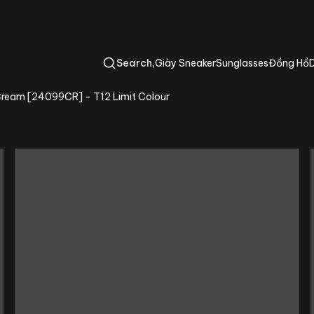
Search
,
Giày Sneaker
Sunglasses
Đồng Hồ
r Cream [24099CR] - T12 Limit Colour