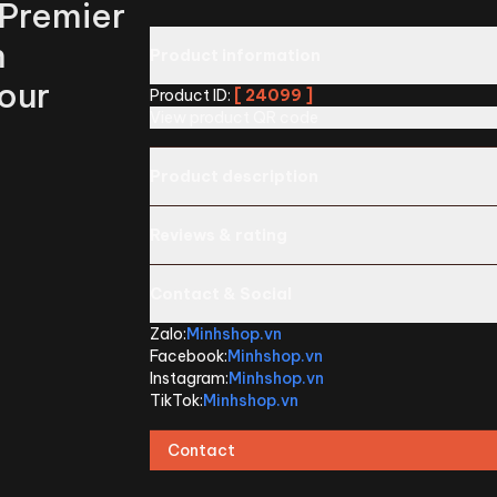
 Premier
m
Product information
our
Product ID
:
[
24099
]
View product QR code
Product description
Reviews & rating
Contact & Social
Zalo:
Minhshop.vn
Facebook:
Minhshop.vn
Instagram:
Minhshop.vn
TikTok:
Minhshop.vn
Contact