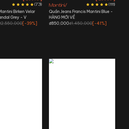
(
73
)
(
111
)
Mantini/
antini Birken Velar
Quần Jeans Francis Mantini Blue -
andal Grey - V
HÀNG MỚI VỀ
₫2,550,000
[-
39%
]
₫850,000
₫1,450,000
[-
41%
]