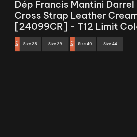
Dép Francis Mantini Darrel
Cross Strap Leather Crea
[24099CR] - T12 Limit Col
Hot
Hot
Size 38
Size 39
Size 40
Size 44