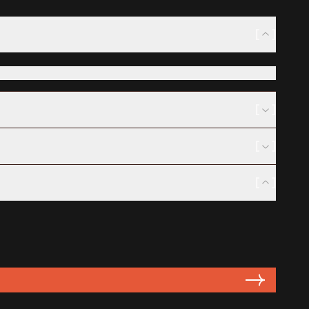
[
]
[
]
[
]
[
]