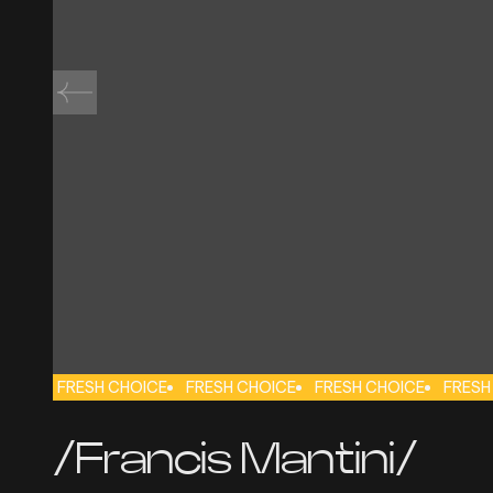
Previous slide
FRESH CHOICE
FRESH CHOICE
FRESH CHOICE
FRESH
/
Francis Mantini
/