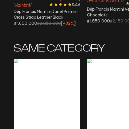
/Francis Mantini/
(
55
)
Mantini/
Dép Francis Mantini V
Dép Francis Mantini Darrel Premier
Chocolate
Cross Strap Leather Black
₫1,550,000
₫2,150,0
₫1,600,000
₫2,350,000
[-
32%
]
SAME CATEGORY