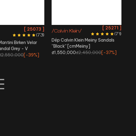
 SALE
BIG SALE
BIG SALE
BIG SALE
BIG SALE
BIG SALE
[
25271
]
[
25073
]
/Calvin Klein/
(
71
)
(
73
)
Dép Calvin Klein Meiiny Sandals
antini Birken Velar
''Black'' [cmMeiiny]
andal Grey - V
₫1,550,000
₫2,450,000
[-
37%
]
₫2,550,000
[-
39%
]
E