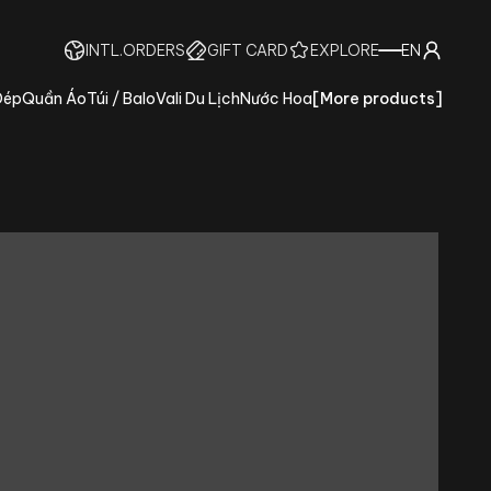
INTL.ORDERS
GIFT CARD
EXPLORE
EN
Dép
Quần Áo
Túi / Balo
Vali Du Lịch
Nước Hoa
[
More products
]