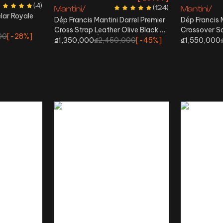
(
4
)
(
124
)
Mantini/
Mantini/
elar Royale
Dép Francis Mantini Darrel Premier
Dép Francis M
Cross Strap Leather Olive Black -
Crossover S
00
[-
28%
]
HÀNG MỚI VỀ
₫1,350,000
₫2,450,000
[-
45%
]
₫1,550,000