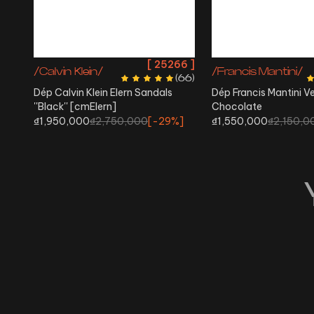
[
25266
]
/Calvin Klein/
/Francis Mantini/
(
66
)
Dép Calvin Klein Elern Sandals
Dép Francis Mantini V
''Black'' [cmElern]
Chocolate
₫1,950,000
₫2,750,000
[-
29%
]
₫1,550,000
₫2,150,0