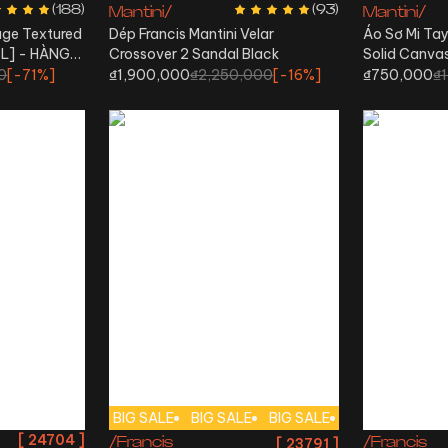
(
188
)
(
93
)
Mantini/
Mantini/
uge Textured
Dép Francis Mantini Velar
Áo Sơ Mi Tay
8BL] - HÀNG
Crossover 2 Sandal Black
Solid Canvas
0
[-
71%
]
₫1,900,000
₫2,250,000
[-
16%
]
₫750,000
₫
MI
BIG SALE
BIG SALE
BIG SALE
BIG SALE
BIG
[
24704
]
/Francis
/Francis
[
23791
]